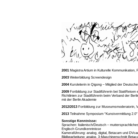
2001
Magistra Artium in Kulturelle Kommunikation,
2003
Weiterbildung Screendesign
2004
Kursleiterin in Qigong – Mitglied der Deutsch
2009
Fortbildung zur Stadtführerin bei StattReisen 
Richtlinien zur Stadtführerin beim Verband der Ber
mit der Berlin Akademie
2012/2013
Fortbildung zur Museumsmoderatorin,
2013
Teilnahme Symposium “Kunstvermittlung 2.0″ U
Sonstige Kenntnisse:
Sprachen: Italienisch/Deutsch – muttersprachliche
Englisch Grundkenntnisse
Kameraführung: analog, digital, Betacam und DVc
Bildbearbeitung: analog, 3-Maschinenschnitt Betacam