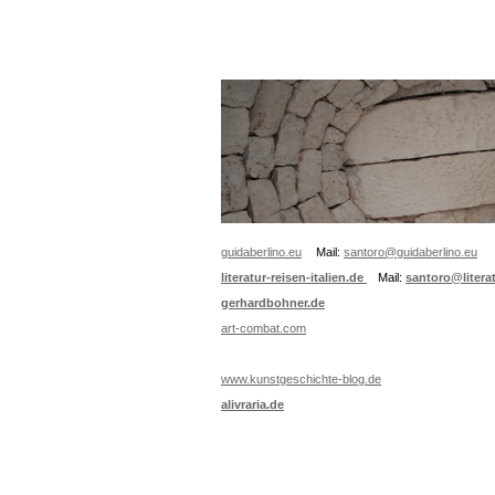
guidaberlino.eu
Mail:
santoro@guidaberlino.eu
literatur-reisen-italien.de
Mail:
santoro@literat
gerhardbohner.de
art-combat.com
www.kunstgeschichte-blog.de
alivraria.de